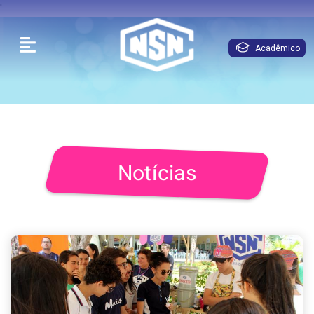
'
Acadêmico
Notícias