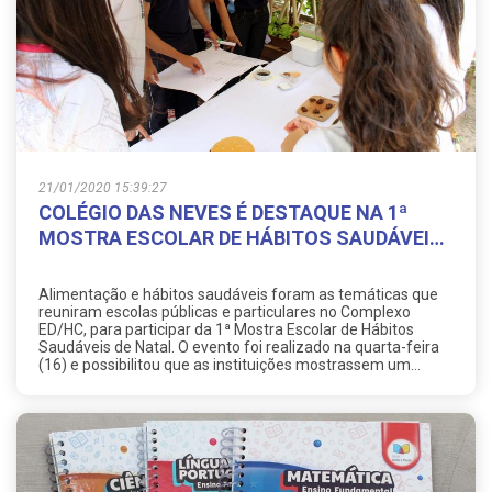
21/01/2020 15:39:27
COLÉGIO DAS NEVES É DESTAQUE NA 1ª
MOSTRA ESCOLAR DE HÁBITOS SAUDÁVEIS
DE NATAL
Alimentação e hábitos saudáveis foram as temáticas que
reuniram escolas públicas e particulares no Complexo
ED/HC, para participar da 1ª Mostra Escolar de Hábitos
Saudáveis de Natal. O evento foi realizado na quarta-feira
(16) e possibilitou que as instituições mostrassem um
pouco do trabalho que realizam ao longo do ano.
O Colégio das Neves foi representado por quatro grupos de
alunos, que apresentaram os trabalhos desenvolvidos
dentro do Núcleo de Aprofundamento dos Estudos (NAE).
Hambúrguer de soja, refrigerante saudável, canudo
biodegradável e males da alimentação foram os projetos